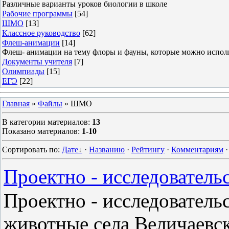
Различные варианты уроков биологии в школе
Рабочие программы
[54]
ШМО
[13]
Классное руководство
[62]
Флеш-анимации
[14]
Флеш- анимации на тему флоры и фауны, которые можно использ
Документы учителя
[7]
Олимпиады
[15]
ЕГЭ
[22]
Главная
»
Файлы
» ШМО
В категории материалов
:
13
Показано материалов
:
1-10
Сортировать по
:
Дате
·
Названию
·
Рейтингу
·
Комментариям
Проектно - исследовательс
Проектно - исследовательс
животные села Величаевск