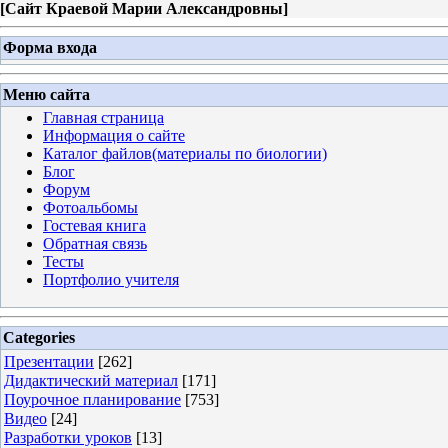
[
Сайт Краевой Марии Александровны
]
Форма входа
Меню сайта
Главная страница
Информация о сайте
Каталог файлов(материалы по биологии)
Блог
Форум
Фотоальбомы
Гостевая книга
Обратная связь
Тесты
Портфолио учителя
Categories
Презентации
[262]
Дидактический материал
[171]
Поурочное планирование
[753]
Видео
[24]
Разработки уроков
[13]